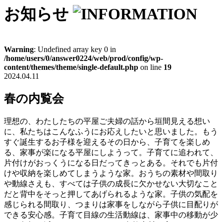
お知らせ
Warning
: Undefined array key 0 in
/home/users/0/answer0224/web/prod/config/wp-
content/themes/theme/single-default.php
on line
19
2024.04.11
春の内覧会
理想の、わたしたちの平屋ご夫婦の話から垣間見える想い
に、私たちはこんなふうにお応えしたいと思いました。もう
すぐ誕生するお子様を迎えるその日から、子育てを楽しめ
る、家事が楽になる平屋にしようって。子育てに追われて、
片付けがおっくうになる日だってきっとある。それでも片付
けや収納を楽しめてしまうような家。おうちの素材や間取り
や動線さえも、すべては子供の成長に欠かせない大切なこと
だと背中をそっと押してあげられるような家。子供の気配を
感じられる間取り、つまりは家事をしながら子供に目配りが
できる安心感。子育て目線の生活動線は、家事中の移動が少