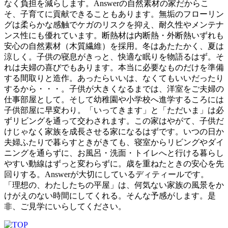
なく負担を減らします。Answerの自然素材の家だからこ
そ、子育てに貢献できることもあります。無垢のフローリン
グは柔らかな感触でケガのリスクを抑え、耐久性やメンテナ
ンス性にも優れています。断熱材は内断熱・外断熱いずれも
安心の自然素材（木質繊維）を採用。冬はあたたかく、夏は
涼しく。子供の寝息がきっと、快適な眠りを物語るはず。そ
れは夫婦の喜びでもあります。本当に必要なものだけを準備
する間取りと造作。あったらいいは、なくてもいいだったり
するから・・・。子供が大きくなるまでは、洋室をご夫婦の
仕事部屋として。そして幼稚園や小学校へ進学するころには
子供部屋に早変わり。「いってきます」と「ただいま」は必
ずリビングを通って交わされます。この家はやがて、子供だ
けじゃなく家族を成長させる家になるはずです。いつの日か
夫婦ふたりで暮らすときがきても、寝室からリビングやダイ
ニングを通らずに、お風呂・洗面・トイレへと行ける暮らし
やすい動線はずっと変わらずに。歳を重ねたときの安心を先
回りする。Answerが大切にしているディティールです。
「理想の、わたしたちの平屋」は、何気ない家族の風景をか
けがえのない時間にしてくれる。そんな予感がします。是
非、ご見学にいらしてください。