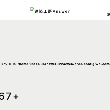
y key 0 in
/home/users/0/answer0224/web/prod/config/wp-conte
67+