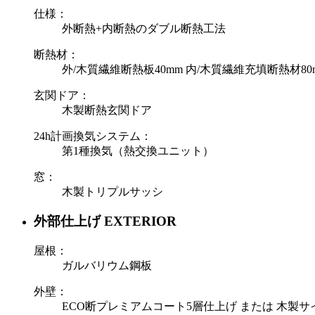
仕様：
外断熱+内断熱のダブル断熱工法
断熱材：
外/木質繊維断熱板40mm 内/木質繊維充填断熱材80
玄関ドア：
木製断熱玄関ドア
24h計画換気システム：
第1種換気（熱交換ユニット）
窓：
木製トリプルサッシ
外部仕上げ
EXTERIOR
屋根：
ガルバリウム鋼板
外壁：
ECO断プレミアムコート5層仕上げ または 木製