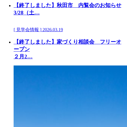
【終了しました】秋田市 内覧会のお知らせ
3/28（土…
[ 見学会情報 ]
2026.03.19
【終了しました】家づくり相談会 フリーオ
ープン
２月2…