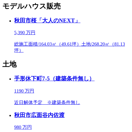
モデルハウス販売
秋田市桜「大人のNEXT」
5,390
万円
総施工面積/164.03㎡（49.61坪）土地/268.20㎡（81.13
坪）
土地
手形休下町7-5（建築条件無し）
1190
万円
近日解体予定 ※建築条件無し
秋田市広面谷内佐渡
980
万円