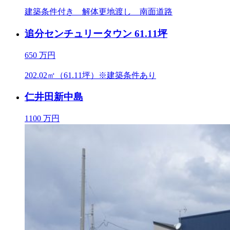
建築条件付き 解体更地渡し 南面道路
追分センチュリータウン 61.11坪
650
万円
202.02㎡（61.11坪）※建築条件あり
仁井田新中島
1100
万円