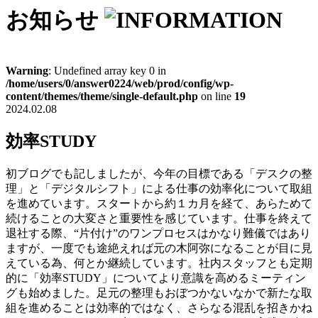
お知らせ
Warning
: Undefined array key 0 in
/home/users/0/answer0224/web/prod/config/wp-
content/themes/theme/single-default.php
on line
19
2024.02.08
効率STUDY
初ブログでも記しましたが、今年の目標である「デスクの整
理」と「デジタルシフト」による仕事の効率化について取組
を進めています。スタートから約１カ月を経て、あらためて
続けることの大変さと重要性を感じています。仕事を終えて
退社する際、“片付け”のワンプロセスはかなり難儀ではあり
ますが、一度でも途絶えれば元の木阿弥になることが目に見
えている為、何とか継続しています。社内スタッフとも定期
的に「効率STUDY」についてより意識を高めるミーティン
グも始めました。足元の整理もおぼつかないなかで新たな取
組を進めることは効率的ではなく、さらなる混乱を招きかね