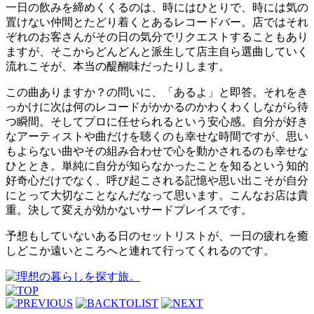
一日の飲みを締めくくるのは、時にはひとりで、時には気の
置けない仲間とたどり着くとあるレコードバー。店ではそれ
ぞれのお客さんがその日の気分でリクエストすることもあり
ますが、そこからどんどんと派生して店主自ら選曲していく
流れこそが、本当の醍醐味だったりします。
この曲ありますか？の問いに、「あるよ」と即答。それをき
っかけに次は何のレコードがかかるのかわくわくしながら待
つ瞬間。そしてプロに任せられるという安心感。自分が好き
なアーティストや曲だけを聴くのも幸せな時間ですが、思い
もよらない曲やその組み合わせで心を動かされるのも幸せな
ひととき。単純に自分が知らなかったことを知るという知的
好奇心だけでなく、呼び起こされる記憶や思い出こそが自分
にとって大切なことなんだなって思います。こんなお店は貴
重。決して変えが効かないサードプレイスです。
予想もしていないある日のセットリストが、一日の疲れを癒
しどこか遠いところへと連れて行ってくれるのです。