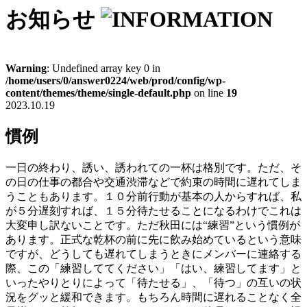
お知らせ
Warning
: Undefined array key 0 in
/home/users/0/answer0224/web/prod/config/wp-
content/themes/theme/single-default.php
on line
19
2023.10.19
慣例
一日の終わり、誘い、誘われての一杯は格別です。ただ、そ
の日の仕事の都合や交通渋滞などで約束の時間に遅れてしま
うこともあります。１０分前行動が基本の人からすれば、私
が５分遅刻すれば、１５分待たせることになるわけでこれは
大変申し訳ないことです。ただ秋田には“練習”という慣例が
あります。正式な乾杯の前に先に飲み始めているという意味
ですが、どうしても遅れてしまうときにメンバーに連絡する
際、この「練習しててください」「はい、練習してます」と
いったやりとりによって「待たせる」、「待つ」の互いの状
況をグッと緩和できます。もちろん時間に遅れることなく全