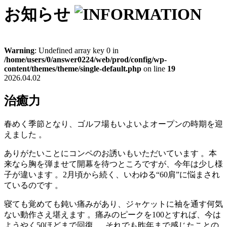
お知らせ
Warning
: Undefined array key 0 in
/home/users/0/answer0224/web/prod/config/wp-
content/themes/theme/single-default.php
on line
19
2026.04.02
治癒力
春めく季節となり、ゴルフ場もいよいよオープンの時期を迎
えました
。
ありがたいことにコンペのお誘いもいただいています
。
本
来なら胸を弾ませて開幕を待つところですが、今年は少し様
子が違います
。2月頃から続く、いわゆる“60肩”に悩まされ
ているのです
。
寝ても覚めても鈍い痛みがあり、ジャケットに袖を通す何気
ない動作さえ堪えます
。痛みのピークを100とすれば、今は
ようやく50ほどまで回復
。
それでも昨年まで感じたことの