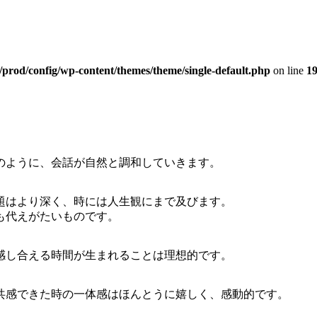
prod/config/wp-content/themes/theme/single-default.php
on line
1
のように、会話が自然と調和していきます。
題はより深く、時には人生観にまで及びます。
も代えがたいものです。
感し合える時間が生まれることは理想的です。
共感できた時の一体感はほんとうに嬉しく、感動的です。