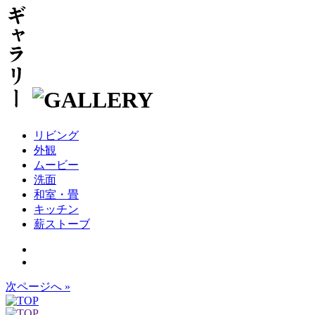
リビング
外観
ムービー
洗面
和室・畳
キッチン
薪ストーブ
次ページへ »