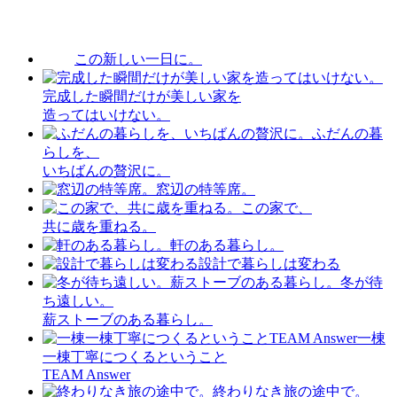
この新しい一日に。
完成した瞬間だけが美しい家を
造ってはいけない。
ふだんの暮
らしを、
いちばんの贅沢に。
窓辺の特等席。
この家で、
共に歳を重ねる。
軒のある暮らし。
設計で暮らしは変わる
冬が待
ち遠しい。
薪ストーブのある暮らし。
一棟
一棟丁寧につくるということ
TEAM Answer
終わりなき旅の途中で。