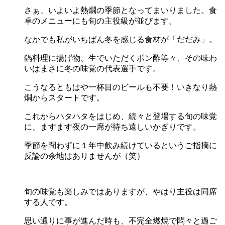
さぁ、いよいよ熱燗の季節となってまいりました。食
卓のメニューにも旬の主役級が並びます。
なかでも私がいちばん冬を感じる食材が「だだみ」。
鍋料理に揚げ物、生でいただくポン酢等々、その味わ
いはまさに冬の味覚の代表選手です。
こうなるともはや一杯目のビールも不要！いきなり熱
燗からスタートです。
これからハタハタをはじめ、続々と登場する旬の味覚
に、ますます夜の一席が待ち遠しいかぎりです。
季節を問わずに１年中飲み続けているというご指摘に
反論の余地はありませんが（笑）
旬の味覚も楽しみではありますが、やはり主役は同席
する人です。
思い通りに事が進んだ時も、不完全燃焼で悶々と過ご