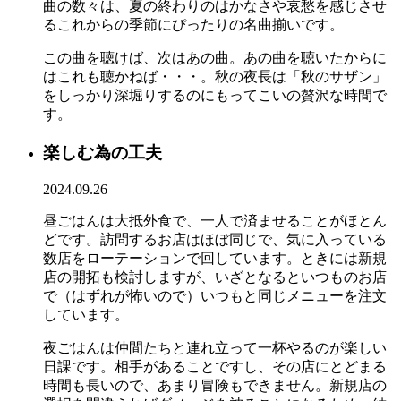
曲の数々は、夏の終わりのはかなさや哀愁を感じさせ
るこれからの季節にぴったりの名曲揃いです。
この曲を聴けば、次はあの曲。あの曲を聴いたからに
はこれも聴かねば・・・。秋の夜長は「秋のサザン」
をしっかり深堀りするのにもってこいの贅沢な時間で
す。
楽しむ為の工夫
2024.09.26
昼ごはんは大抵外食で、一人で済ませることがほとん
どです。訪問するお店はほぼ同じで、気に入っている
数店をローテーションで回しています。ときには新規
店の開拓も検討しますが、いざとなるといつものお店
で（はずれが怖いので）いつもと同じメニューを注文
しています。
夜ごはんは仲間たちと連れ立って一杯やるのが楽しい
日課です。相手があることですし、その店にとどまる
時間も長いので、あまり冒険もできません。新規店の