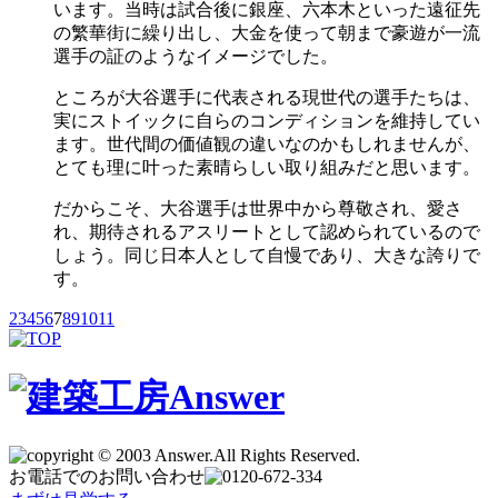
います。当時は試合後に銀座、六本木といった遠征先
の繁華街に繰り出し、大金を使って朝まで豪遊が一流
選手の証のようなイメージでした。
ところが大谷選手に代表される現世代の選手たちは、
実にストイックに自らのコンディションを維持してい
ます。世代間の価値観の違いなのかもしれませんが、
とても理に叶った素晴らしい取り組みだと思います。
だからこそ、大谷選手は世界中から尊敬され、愛さ
れ、期待されるアスリートとして認められているので
しょう。同じ日本人として自慢であり、大きな誇りで
す。
2
3
4
5
6
7
8
9
10
11
お電話でのお問い合わせ