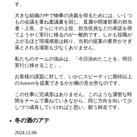
す。
大きな組織の中で物事の決裁を得るためには、いくつ
もの会議を重ね稟議書を回し、直属や関連部署の担当
者・上長、さらにその上役、担当役員などの承諾を得
てようやく実行に移るのが一般的です。しかも役職が
上がるほど現場感覚は鈍り、当初の提案の要所がそぎ
落とされる場面も少なくありません。
私たちのチームの強みは、「今日決めたことを、明日
実行に移せること」。
お客様の課題に対して、いかにスピーディに期待以上
のAnswerを提案できるかが腕の見せ所なのです。
この仕事に完成形はありません。このような濃密な時
間をチームで重ねていきながら、同じ方向を向いて少
しづつ成長していければと思い。願う師走です。
冬の酒のアテ
2024.12.06