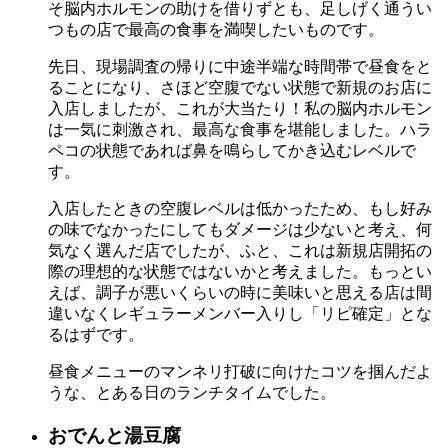
そ脳内ホルモンの助けを借りずとも、足しげく通うい
つもの店で最高の食事を満喫したいものです。
先日、現場調査の帰りに中途半端な時間帯で昼食をと
ることになり、さほど空腹でない状態で新規のお店に
入店しましたが、これが大当たり！私の脳内ホルモン
は一気に刺激され、最高な食事を堪能しました。ハラ
ペコの状態であれば鼻を鳴らしてかき込むレベルで
す。
入店したときの空腹レベルは低かったため、もし好み
の味でなかったにしてもダメージは少ないと考え、何
気なく選んだ店でしたが、ふと、これは新規店開拓の
際の理想的な状態ではないかと考えました。もっとい
えば、調子が悪いくらいの時に美味いと思える店は間
違いなくレギュラーメンバー入りし「リピ確定」とな
るはずです。
昼食メニューのマンネリ打破に向けたコツを掴んだよ
うな、とある日のランチタイムでした。
おでんと湯豆腐