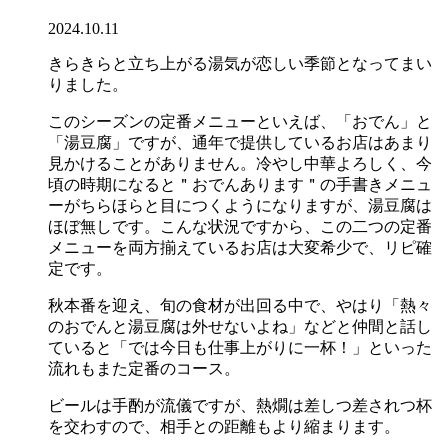
2024.10.11
きらきらと立ち上がる湯気が恋しい季節となってまい
りました。
このシーズンの定番メニューといえば、「おでん」と
「湯豆腐」ですが、通年で提供しているお店はあまり
見かけることがありません。冷やし中華よろしく、今
頃の時期になると＂おでんあります＂の手書きメニュ
ーがちらほらと目につくようになりますが、湯豆腐は
ほぼ無しです。こんな状況ですから、この二つの定番
メニューを両方揃えているお店は大変希少で、リピ確
定です。
秋本番を迎え、旬の食材が出回る中で、やはり「熱々
のおでんと湯豆腐は外せないよね」などと仲間と話し
ていると「では今日も仕事上がりに一杯！」といった
流れもまた定番のコース。
ビールは手酌が流儀ですが、熱燗は差しつ差されつ杯
を交わすので、相手との距離もより縮まります。