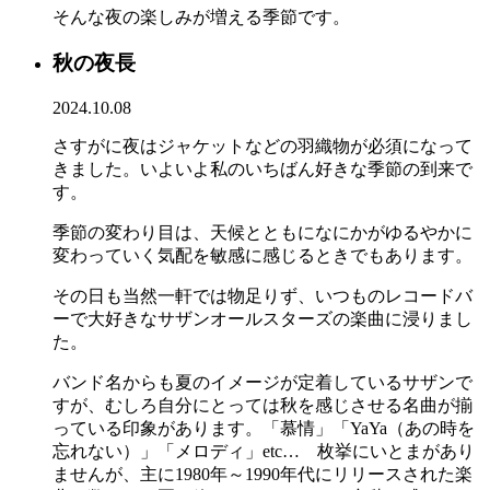
そんな夜の楽しみが増える季節です。
秋の夜長
2024.10.08
さすがに夜はジャケットなどの羽織物が必須になって
きました。いよいよ私のいちばん好きな季節の到来で
す。
季節の変わり目は、天候とともになにかがゆるやかに
変わっていく気配を敏感に感じるときでもあります。
その日も当然一軒では物足りず、いつものレコードバ
ーで大好きなサザンオールスターズの楽曲に浸りまし
た。
バンド名からも夏のイメージが定着しているサザンで
すが、むしろ自分にとっては秋を感じさせる名曲が揃
っている印象があります。「慕情」「YaYa（あの時を
忘れない）」「メロディ」etc… 枚挙にいとまがあり
ませんが、主に1980年～1990年代にリリースされた楽